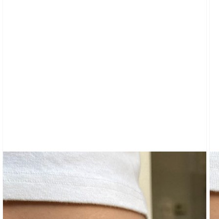
SHIRTS
GRAPHIQUES
CARDIGAN
VÊTEMENTS
PANTALONS
DE
SURVÊTEMENT
ET
SWEAT-
SHIRTS
HAUTS
MANCHES
COURTES
MANCHES
LONGUES
TUBES
ET