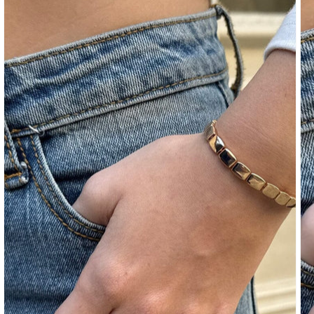
RÉSERVOIRS
ÉPAULES
DÉNUDÉES
BAS
JEANS
PANTALON
SHORTS
PANTALONS
DE
SURVÊTEMENT
PANTALONS
DE
YOGA
SKIRTS
PULLS
COTON