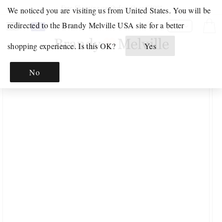
et
Free Shipping on Orders Over €100!
We noticed you are visiting us from United States. You will be
passer
au
Your
Click
redirected to the Brandy Melville USA site for a better
Panier
FR
contenu
Shopping
to
shopping experience. Is this OK?
Yes
Bag
open
JUST
is
your
IN
Passer aux
No
empty.
Shoppping
informations
INTIMES
produits
Bag.
ET
PYJAMAS
INTIMATES
PYJAMAS
ENSEMBLES
INTIMES
GRAPHIQUE
SWEATS
GRAPHIQUES
T-