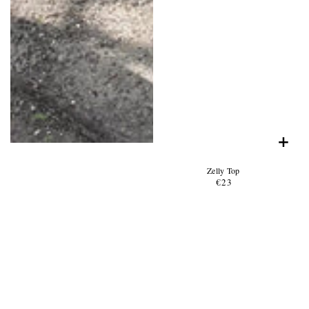
+
Product
Zelly Top
Name:
Product
€23
Prix
Price:
habituel