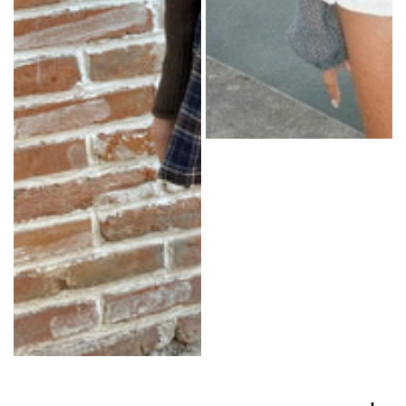
en
44 cm
Chine
(17,5 pouces),
tour
de
poitrine :
71 cm
(28 pouces)
Fabriqué
en
Chine
+