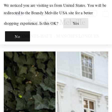
et
Free Shipping on Orders Over €100!
We noticed you are visiting us from United States. You will be
passer
au
Your
Click
redirected to the Brandy Melville USA site for a better
Panier
FR
contenu
Shopping
to
shopping experience. Is this OK?
Yes
Bag
open
JUST
is
your
IN
COLLECTION:
VÊTEMENTS-HAUT - MANCHES LONGUES
No
empty.
Shoppping
INTIMES
Bag.
ET
PYJAMAS
Product
Product
INTIMATES
Photo
Photo
PYJAMAS
-
-
ENSEMBLES
Description
Description
INTIMES
of
of
GRAPHIQUE
the
the
SWEATS
product.
product.
GRAPHIQUES
Haut
Haut
T-
à
thermique