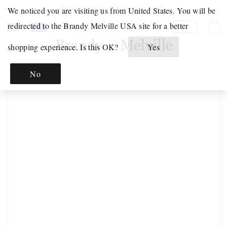
Direkt
Free Shipping on Orders Over €100!
We noticed you are visiting us from United States. You will be
zum
Inhalt
Your
Click
redirected to the Brandy Melville USA site for a better
Warenko
DE
Shopping
to
shopping experience. Is this OK?
Yes
Bag
open
GERADE
is
your
EINGETROFFEN
No
empty.
Shoppping
oduktinformationen
UNTERWÄSCHE
ringen
Bag.
&
PYJAMAS
INTIMATES
PYJAMA
UNTERWÄSCHE-
SETS
GRAFIK
GRAFISCHE
SWEATSHIRTS
T-