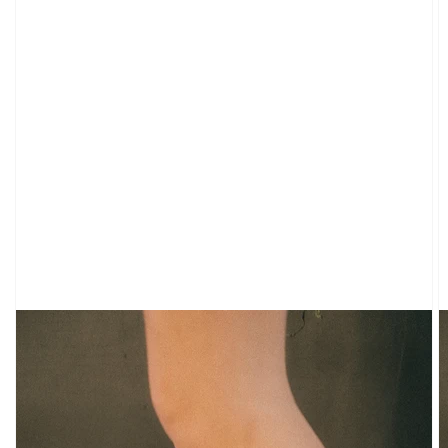
SHIRTS
MIT
GRAFIK
CARDIGAN
KLEIDUNG
TRAININGSHOSEN
&
SWEATSHIRTS
TOPS
KURZE
ÄRMEL
LANGE
ÄRMEL
SCHLÄUCHE
&
TANKS
SCHULTERFREI