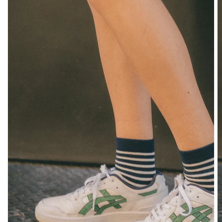
UNTERTEILE
JEANS
HOSE
SHORTS
TRAININGSHOSEN
YOGAHOSEN
SKIRTS
PULLI
BAUMWOLLE
WOOL
SHIRTS
KLEIDER
YOGAHOSEN
STREIFEN
PASSENDE
AKTIVBEKLEIDUNG