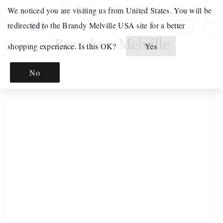
Direkt
Free Shipping on Orders Over €100!
We noticed you are visiting us from United States. You will be
zum
Inhalt
Your
Click
redirected to the Brandy Melville USA site for a better
Warenko
DE
Shopping
to
shopping experience. Is this OK?
Yes
Bag
open
GERADE
is
your
EINGETROFFEN
No
empty.
Shoppping
oduktinformationen
UNTERWÄSCHE
ringen
Bag.
&
PYJAMAS
INTIMATES
PYJAMA
UNTERWÄSCHE-
SETS
GRAFIK
GRAFISCHE
SWEATSHIRTS
T-