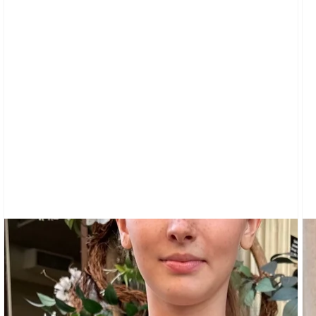
SHIRTS
MIT
GRAFIK
CARDIGAN
KLEIDUNG
TRAININGSHOSEN
&
SWEATSHIRTS
TOPS
KURZE
ÄRMEL
LANGE
ÄRMEL
SCHLÄUCHE
&
TANKS
SCHULTERFREI