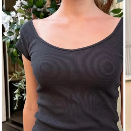
UNTERTEILE
JEANS
HOSE
SHORTS
TRAININGSHOSEN
YOGAHOSEN
SKIRTS
PULLI
BAUMWOLLE
WOOL
SHIRTS
KLEIDER
YOGAHOSEN
STREIFEN
PASSENDE
AKTIVBEKLEIDUNG