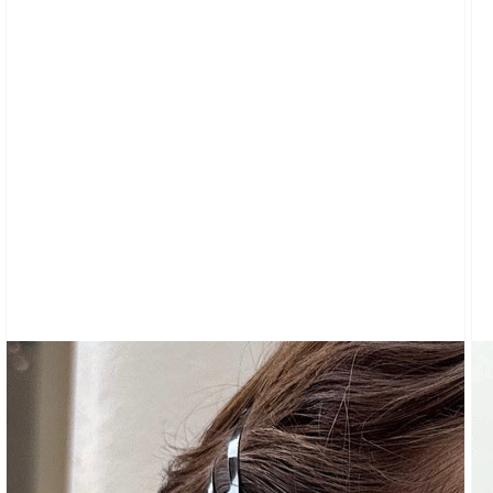
SHIRTS
MIT
GRAFIK
CARDIGAN
KLEIDUNG
TRAININGSHOSEN
&
SWEATSHIRTS
TOPS
KURZE
ÄRMEL
LANGE
ÄRMEL
SCHLÄUCHE
&
TANKS
SCHULTERFREI