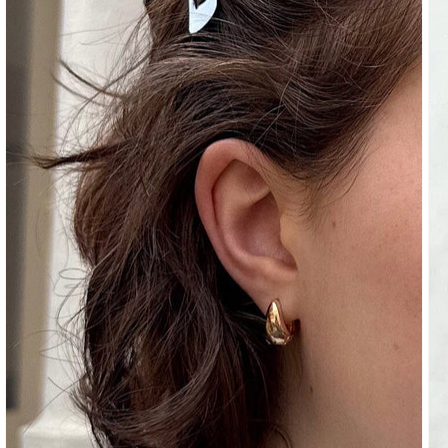
UNTERTEILE
JEANS
HOSE
SHORTS
TRAININGSHOSEN
YOGAHOSEN
SKIRTS
PULLI
BAUMWOLLE
WOOL
SHIRTS
KLEIDER
YOGAHOSEN
STREIFEN
PASSENDE
AKTIVBEKLEIDUNG