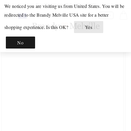
Direkt
Free Shipping on Orders Over €100!
We noticed you are visiting us from United States. You will be
zum
Inhalt
Your
Click
redirected to the Brandy Melville USA site for a better
Warenko
DE
Shopping
to
shopping experience. Is this OK?
Yes
Bag
open
GERADE
is
your
EINGETROFFEN
No
empty.
Shoppping
oduktinformationen
UNTERWÄSCHE
ringen
Bag.
&
PYJAMAS
INTIMATES
PYJAMA
UNTERWÄSCHE-
SETS
GRAFIK
GRAFISCHE
SWEATSHIRTS
T-