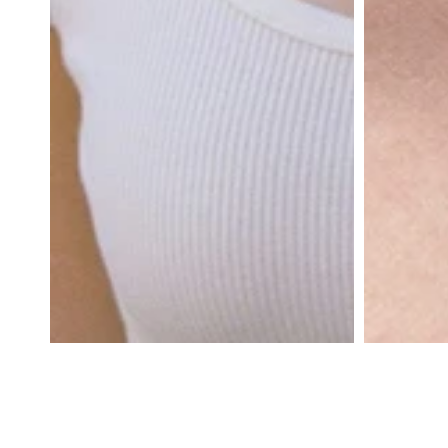
AKTIVBEKLEIDUNG
NEW
COLORS
PATTERNS
ZUBEHÖR
NECKLACES
BRACELETS
EARRINGS
RINGS
TASCHEN
&
RUCKSÄCKE
HAARZUBEHÖR
Hüte
und
Mützen