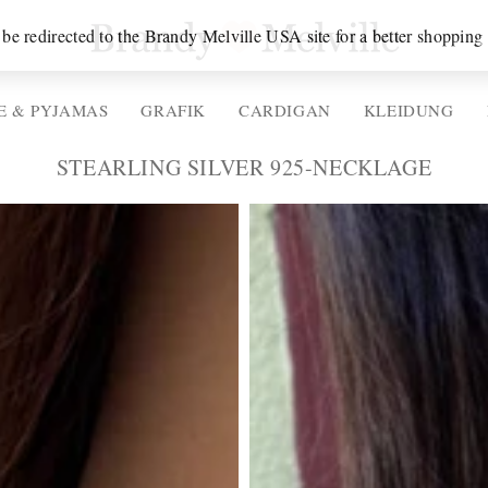
 be redirected to the Brandy Melville USA site for a better shopping
 & PYJAMAS
GRAFIK
CARDIGAN
KLEIDUNG
KATEGORIE:
STEARLING SILVER 925-NECKLAGE
Product
Photo
-
Description
of
the
product.
Dünne
Halskette
aus