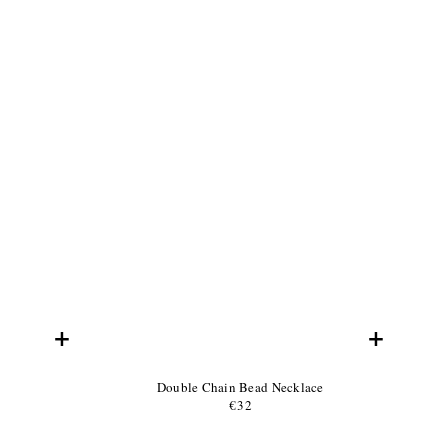
+
+
Product
Double Chain Bead Necklace
Name:
Product
€32
Normaler
Price:
Preis