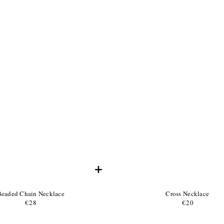
+
roduct
Product
eaded Chain Necklace
Cross Necklace
ame:
Product
Name:
Product
€28
Normaler
€20
Normaler
Price:
Price:
Preis
Preis